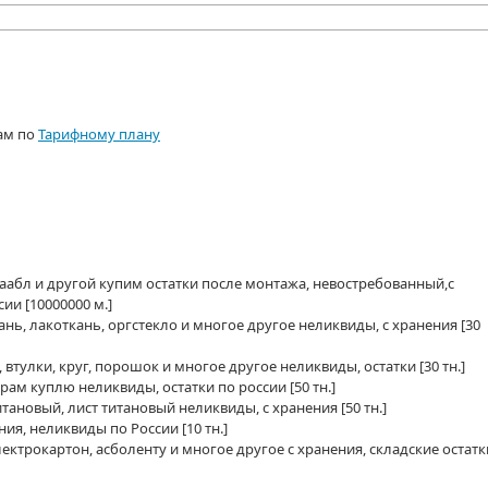
ам по
Тарифному плану
ип, аабл и другой купим остатки после монтажа, невостребованный,с
ссии
[10000000 м.]
ань, лакоткань, оргстекло и многое другое неликвиды, с хранения
[30
 втулки, круг, порошок и многое другое неликвиды, остатки
[30 тн.]
фрам куплю неликвиды, остатки по россии
[50 тн.]
итановый, лист титановый неликвиды, с хранения
[50 тн.]
ния, неликвиды по России
[10 тн.]
лектрокартон, асболенту и многое другое с хранения, складские остатк