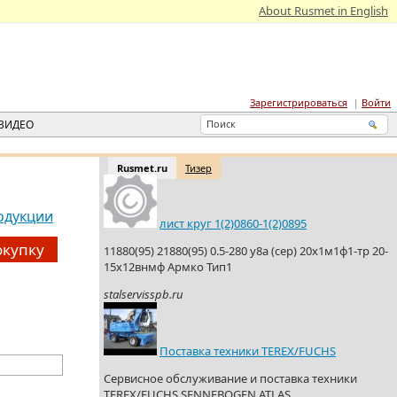
About Rusmet in English
Зарегистрироваться
Войти
ВИДЕО
Rusmet.ru
Тизер
одукции
лист круг 1(2)0860-1(2)0895
окупку
11880(95) 21880(95) 0.5-280 у8а (сер) 20х1м1ф1-тр 20-
15х12внмф Армко Тип1
stalservisspb.ru
Поставка техники TEREX/FUCHS
Сервисное обслуживание и поставка техники
TEREX/FUCHS.SENNEBOGEN.ATLAS