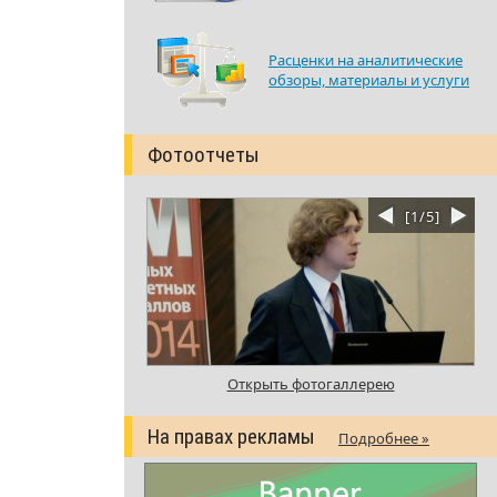
Расценки на аналитические
обзоры, материалы и услуги
Фотоотчеты
[
1
/
5
]
Открыть фотогаллерею
На правах рекламы
Подробнее »