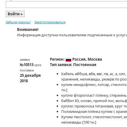
Забыли пароль?
·
Зарегистрироваться
Внимание!
Информация доступна пользователям подписанным к услуг
Регион:
Россия,
Москва
заявка
№10513
Тип заявки:
Постоянная
срок
поставки
Кабель вббшв, вбв, ввг, пв, ас, а, с
25 декабря
хранения, неликвиды, резерв по ро
2018
купим имидофлекс, лэтсар, стеклотк
тн.]
куплю фторопласт плёнку, стержень,
баббит 83, олово, припой пос, воль
куплю: проволока титановая, круг т
Полиимидная плёнка купим с хране
Купим текстолит, стеклотекстолит, э
неликвиды
[100 тн.]