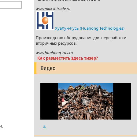
www.max-intrade.ru
ХуаХун-Русь (Huahong Technologies)
Производство оборудования для переработки
вторичных ресурсов.
www.huahong-rus.ru
Как разместить здесь тизер?
Видео
»
и,