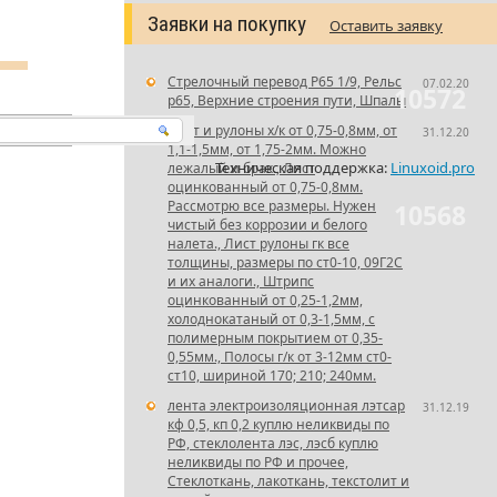
Заявки на покупку
Оставить заявку
Стрелочный перевод Р65 1/9, Рельс
07.02.20
10572
р65, Верхние строения пути, Шпалы
ВИДЕО
Лист и рулоны х/к от 0,75-0,8мм, от
31.12.20
1,1-1,5мм, от 1,75-2мм. Можно
Техническая поддержка:
Linuxoid.pro
лежалый и брак., Лист
оцинкованный от 0,75-0,8мм.
Рассмотрю все размеры. Нужен
10568
чистый без коррозии и белого
налета., Лист рулоны гк все
толщины, размеры по ст0-10, 09Г2С
и их аналоги., Штрипс
оцинкованный от 0,25-1,2мм,
холоднокатаный от 0,3-1,5мм, с
полимерным покрытием от 0,35-
0,55мм., Полосы г/к от 3-12мм ст0-
ст10, шириной 170; 210; 240мм.
лента электроизоляционная лэтсар
31.12.19
кф 0,5, кп 0,2 куплю неликвиды по
РФ, стеклолента лэс, лэсб куплю
неликвиды по РФ и прочее,
Стеклоткань, лакоткань, текстолит и