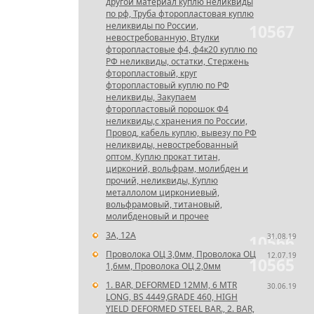
другой материал куплю неликвиды
по рф, Труба фторопластовая куплю
неликвиды по России,
10567
невостребованную, Втулки
фторопластовые ф4, ф4к20 куплю по
РФ неликвиды, остатки, Стержень
фторопластовый, круг
фторопластовый куплю по РФ
неликвиды, Закупаем
фторопластовый порошок Ф4
неликвиды,с хранения по России,
Провод, кабель куплю, вывезу по РФ
неликвиды, невостребованный
оптом, Куплю прокат титан,
цирконий, вольфрам, молибден и
прочий, неликвиды, Куплю
металлолом циркониевый,
вольфрамовый, титановый,
молибденовый и прочее
3А, 12А
31.08.19
10566
Проволока ОЦ 3,0мм, Проволока ОЦ
12.07.19
10565
1,6мм, Проволока ОЦ 2,0мм
1. BAR, DEFORMED 12MM, 6 MTR
30.06.19
LONG, BS 4449,GRADE 460, HIGH
YIELD DEFORMED STEEL BAR., 2. BAR,