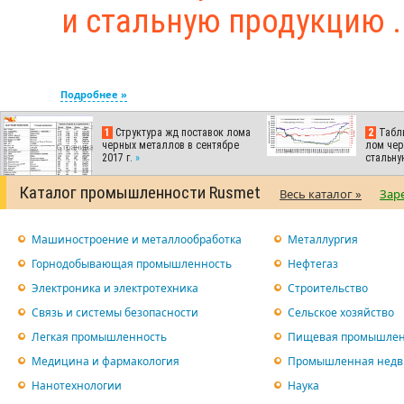
и стальную продукцию .
Подробнее »
1
Структура жд поставок лома
2
Табли
черных металлов в сентябре
лом чер
2017 г.
»
стальн
Каталог промышленности Rusmet
Весь каталог »
Зар
Машиностроение и металлообработка
Металлургия
Горнодобывающая промышленность
Нефтегаз
Электроника и электротехника
Строительство
Связь и системы безопасности
Сельское хозяйство
Легкая промышленность
Пищевая промышлен
Медицина и фармакология
Промышленная недв
Нанотехнологии
Наука