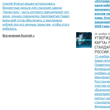
«Оптими
Сергей Фургал решил использовать
налогооб
бюджетные деньги для спасения завода
минимиза
"Амурсталь", часть которого принадлежит его
рисков п
жене, однако совладелец предприятия Павел
лома. Ос
Бальский готов обеспечить 2 миллиарда
законода
рублей под его личные гарантии, чтобы этого
2020 году
избежать.
26 ноября 2
Все мнения Rusmet »
УТВЕРЖ
КАРТА» 
СТАНДА
РОССИИ 
15 ноября
Заместите
Правитель
Федерации
одобрен р
Минпромто
Росстанда
участии 
объедине
мероприят
карты») р
стандарти
Федерации