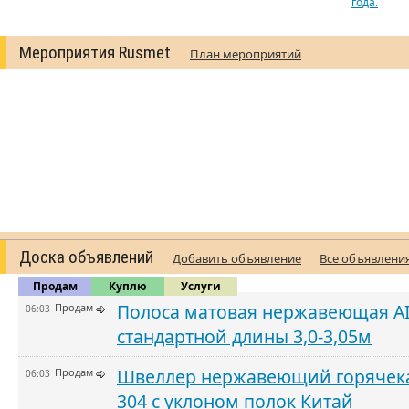
года.
Мероприятия Rusmet
План мероприятий
Доска объявлений
Добавить объявление
Все объявлени
Продам
Куплю
Услуги
Полоса матовая нержавеющая AI
Продам
06:03
стандартной длины 3,0-3,05м
Швеллер нержавеющий горячека
Продам
06:03
304 с уклоном полок Китай