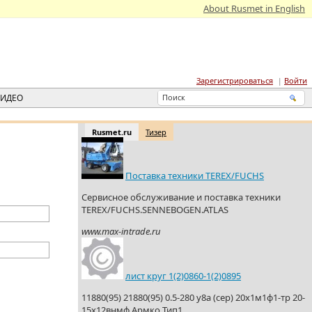
About Rusmet in English
Зарегистрироваться
Войти
ВИДЕО
Rusmet.ru
Тизер
Поставка техники TEREX/FUCHS
Сервисное обслуживание и поставка техники
TEREX/FUCHS.SENNEBOGEN.ATLAS
www.max-intrade.ru
лист круг 1(2)0860-1(2)0895
11880(95) 21880(95) 0.5-280 у8а (сер) 20х1м1ф1-тр 20-
15х12внмф Армко Тип1