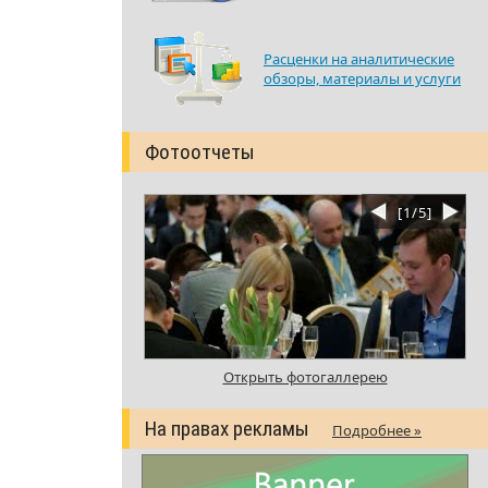
Расценки на аналитические
обзоры, материалы и услуги
Фотоотчеты
[
1
/
5
]
Открыть фотогаллерею
На правах рекламы
Подробнее »