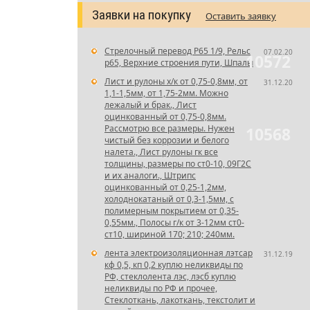
Заявки на покупку
Оставить заявку
Стрелочный перевод Р65 1/9, Рельс
07.02.20
10572
р65, Верхние строения пути, Шпалы
Лист и рулоны х/к от 0,75-0,8мм, от
31.12.20
1,1-1,5мм, от 1,75-2мм. Можно
лежалый и брак., Лист
оцинкованный от 0,75-0,8мм.
Рассмотрю все размеры. Нужен
10568
чистый без коррозии и белого
налета., Лист рулоны гк все
толщины, размеры по ст0-10, 09Г2С
и их аналоги., Штрипс
оцинкованный от 0,25-1,2мм,
холоднокатаный от 0,3-1,5мм, с
полимерным покрытием от 0,35-
0,55мм., Полосы г/к от 3-12мм ст0-
ст10, шириной 170; 210; 240мм.
лента электроизоляционная лэтсар
31.12.19
кф 0,5, кп 0,2 куплю неликвиды по
РФ, стеклолента лэс, лэсб куплю
неликвиды по РФ и прочее,
Стеклоткань, лакоткань, текстолит и