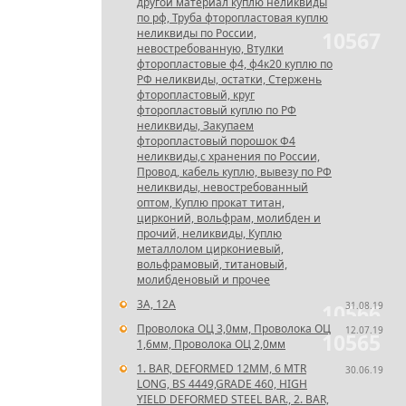
другой материал куплю неликвиды
по рф, Труба фторопластовая куплю
неликвиды по России,
10567
невостребованную, Втулки
фторопластовые ф4, ф4к20 куплю по
РФ неликвиды, остатки, Стержень
фторопластовый, круг
фторопластовый куплю по РФ
неликвиды, Закупаем
фторопластовый порошок Ф4
неликвиды,с хранения по России,
Провод, кабель куплю, вывезу по РФ
неликвиды, невостребованный
оптом, Куплю прокат титан,
цирконий, вольфрам, молибден и
прочий, неликвиды, Куплю
металлолом циркониевый,
вольфрамовый, титановый,
молибденовый и прочее
3А, 12А
31.08.19
10566
Проволока ОЦ 3,0мм, Проволока ОЦ
12.07.19
10565
1,6мм, Проволока ОЦ 2,0мм
1. BAR, DEFORMED 12MM, 6 MTR
30.06.19
LONG, BS 4449,GRADE 460, HIGH
YIELD DEFORMED STEEL BAR., 2. BAR,