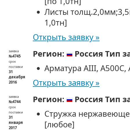
[по 1,0тн]
Листы толщ.2,0мм;3,
1,0тн]
Открыть заявку »
Регион:
Россия
Тип з
заявка
№4745
срок
Арматура АIII, А500С,
поставки
31
декабря
Открыть заявку »
2016
Регион:
Россия
Тип з
заявка
№4744
срок
Стружка нержавеющей
поставки
31
[любое]
января
2017