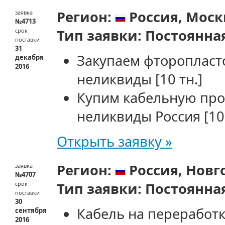
Регион:
Россия,
Моск
заявка
№4713
Тип заявки:
Постоянна
срок
поставки
31
Закупаем фторопласт
декабря
2016
неликвиды
[10 тн.]
Купим кабельную про
неликвиды Россия
[10
Открыть заявку »
Регион:
Россия,
Новг
заявка
№4707
Тип заявки:
Постоянна
срок
поставки
30
Кабель на переработку
сентября
2016