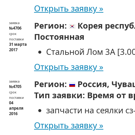
Открыть заявку »
Регион:
Корея респу
заявка
№4706
Постоянная
срок
поставки
31 марта
Стальной Лом 3А
[3.0
2017
Открыть заявку »
Регион:
Россия,
Чува
заявка
№4705
Тип заявки:
Время от 
срок
поставки
04
запчасти на сеялки сз-5
апреля
2016
Открыть заявку »