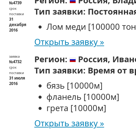
Регион:
Россия,
Влад
№4739
Тип заявки:
Постоянна
срок
поставки
31
Лом меди
[100000 тон
декабря
2016
Открыть заявку »
Регион:
Россия,
Иван
заявка
№4732
Тип заявки:
Время от 
срок
поставки
31 июля
бязь
[10000м]
2016
фланель
[10000м]
грета
[10000м]
Открыть заявку »