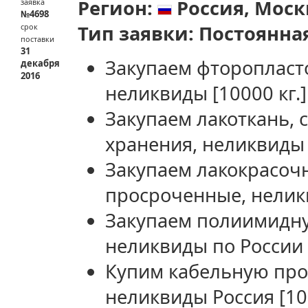
Регион:
Россия,
Моск
заявка
№4698
Тип заявки:
Постоянна
срок
поставки
31
Закупаем фторопласт
декабря
2016
неликвиды
[10000 кг.]
Закупаем лакоткань, с
хранения, неликвиды
Закупаем лакокрасоч
просроченные, нели
Закупаем полиимидну
неликвиды по России
Купим кабельную про
неликвиды Россия
[10