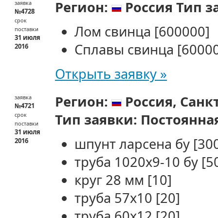
Регион:
Россия
Тип з
заявка
№4728
срок
Лом свинца
[600000]
поставки
31 июля
Сплавы свинца
[6000
2016
Открыть заявку »
Регион:
Россия,
Санк
заявка
№4721
Тип заявки:
Постоянна
срок
поставки
31 июля
шпунт ларсена бу
[30
2016
труба 1020х9-10 бу
[5
круг 28 мм
[10]
труба 57х10
[20]
труба 60х12
[20]