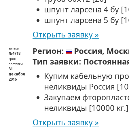
шпунт ларсена 4 бу
[1
шпунт ларсена 5 бу
[1
Открыть заявку »
Регион:
Россия,
Моск
заявка
№4718
Тип заявки:
Постоянна
срок
поставки
31
Купим кабельную про
декабря
2016
неликвиды Россия
[10
Закупаем фторопласт
неликвиды
[10000 кг.]
Открыть заявку »