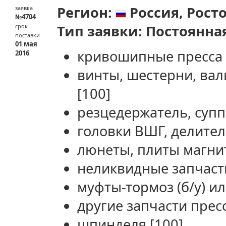
Регион:
Россия,
Росто
заявка
№4704
Тип заявки:
Постоянна
срок
поставки
01 мая
кривошипные пресса
2016
винты, шестерни, валы
[100]
резцедержатель, супп
головки ВШГ, делите
люнеты, плиты магни
неликвидные запчасти
муфты-тормоз (б/у) и
другие запчасти прес
шпинделя
[100]