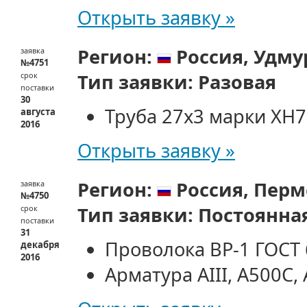
Открыть заявку »
Регион:
Россия,
Удму
заявка
№4751
Тип заявки:
Разовая
срок
поставки
30
Труба 27х3 марки ХН
августа
2016
Открыть заявку »
Регион:
Россия,
Перм
заявка
№4750
Тип заявки:
Постоянна
срок
поставки
31
Проволока ВР-1 ГОСТ
декабря
2016
Арматура АIII, А500С,