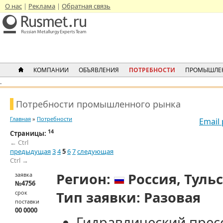
О нас
Реклама
Обратная связь
КОМПАНИИ
ОБЪЯВЛЕНИЯ
ПОТРЕБНОСТИ
ПРОМЫШЛЕ
.
Потребности промышленного рынка
Главная
»
Потребности
Email
14
Страницы:
← Ctrl
предыдущая
3
4
5
6
7
следующая
Ctrl →
Регион:
Россия,
Тульс
заявка
№4756
Тип заявки:
Разовая
срок
поставки
00 0000
Гидравлический прес