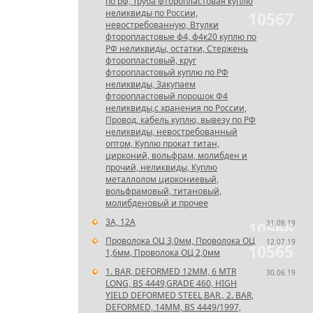
по рф, Труба фторопластовая куплю
неликвиды по России,
10567
невостребованную, Втулки
фторопластовые ф4, ф4к20 куплю по
РФ неликвиды, остатки, Стержень
фторопластовый, круг
фторопластовый куплю по РФ
неликвиды, Закупаем
фторопластовый порошок Ф4
неликвиды,с хранения по России,
Провод, кабель куплю, вывезу по РФ
неликвиды, невостребованный
оптом, Куплю прокат титан,
цирконий, вольфрам, молибден и
прочий, неликвиды, Куплю
металлолом циркониевый,
вольфрамовый, титановый,
молибденовый и прочее
3А, 12А
31.08.19
10566
Проволока ОЦ 3,0мм, Проволока ОЦ
12.07.19
10565
1,6мм, Проволока ОЦ 2,0мм
1. BAR, DEFORMED 12MM, 6 MTR
30.06.19
LONG, BS 4449,GRADE 460, HIGH
YIELD DEFORMED STEEL BAR., 2. BAR,
DEFORMED, 14MM, BS 4449/1997,