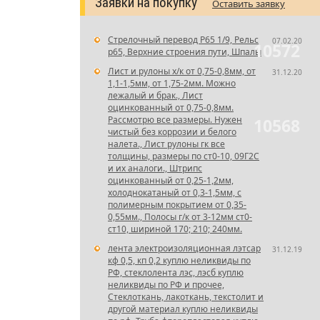
Заявки на покупку
Оставить заявку
Стрелочный перевод Р65 1/9, Рельс
07.02.20
10572
р65, Верхние строения пути, Шпалы
Лист и рулоны х/к от 0,75-0,8мм, от
31.12.20
1,1-1,5мм, от 1,75-2мм. Можно
лежалый и брак., Лист
оцинкованный от 0,75-0,8мм.
Рассмотрю все размеры. Нужен
10568
чистый без коррозии и белого
налета., Лист рулоны гк все
толщины, размеры по ст0-10, 09Г2С
и их аналоги., Штрипс
оцинкованный от 0,25-1,2мм,
холоднокатаный от 0,3-1,5мм, с
полимерным покрытием от 0,35-
0,55мм., Полосы г/к от 3-12мм ст0-
ст10, шириной 170; 210; 240мм.
лента электроизоляционная лэтсар
31.12.19
кф 0,5, кп 0,2 куплю неликвиды по
РФ, стеклолента лэс, лэсб куплю
неликвиды по РФ и прочее,
Стеклоткань, лакоткань, текстолит и
другой материал куплю неликвиды