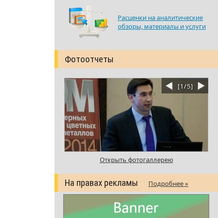
Расценки на аналитические
обзоры, материалы и услуги
Фотоотчеты
[
1
/
5
]
Открыть фотогаллерею
На правах рекламы
Подробнее »