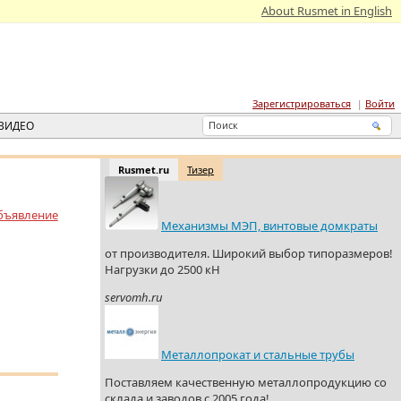
About Rusmet in English
Зарегистрироваться
Войти
ВИДЕО
Rusmet.ru
Тизер
бъявление
Механизмы МЭП, винтовые домкраты
от производителя. Широкий выбор типоразмеров!
Нагрузки до 2500 кН
servomh.ru
Металлопрокат и стальные трубы
Поставляем качественную металлопродукцию со
склада и заводов с 2005 года!