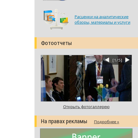
Расценки на аналитические
обзоры, материалы и услуги
Фотоотчеты
[
1
/
5
]
Открыть фотогаллерею
На правах рекламы
Подробнее »