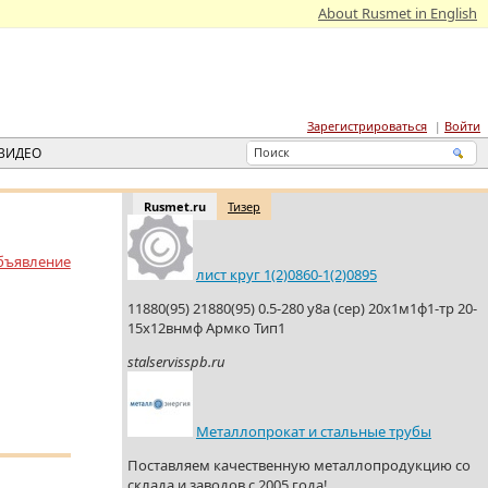
About Rusmet in English
Зарегистрироваться
Войти
ВИДЕО
Rusmet.ru
Тизер
бъявление
лист круг 1(2)0860-1(2)0895
11880(95) 21880(95) 0.5-280 у8а (сер) 20х1м1ф1-тр 20-
15х12внмф Армко Тип1
stalservisspb.ru
Металлопрокат и стальные трубы
Поставляем качественную металлопродукцию со
склада и заводов с 2005 года!