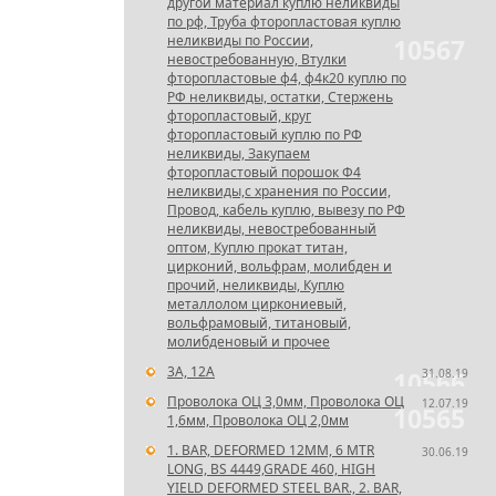
другой материал куплю неликвиды
по рф, Труба фторопластовая куплю
неликвиды по России,
10567
невостребованную, Втулки
фторопластовые ф4, ф4к20 куплю по
РФ неликвиды, остатки, Стержень
фторопластовый, круг
фторопластовый куплю по РФ
неликвиды, Закупаем
фторопластовый порошок Ф4
неликвиды,с хранения по России,
Провод, кабель куплю, вывезу по РФ
неликвиды, невостребованный
оптом, Куплю прокат титан,
цирконий, вольфрам, молибден и
прочий, неликвиды, Куплю
металлолом циркониевый,
вольфрамовый, титановый,
молибденовый и прочее
3А, 12А
31.08.19
10566
Проволока ОЦ 3,0мм, Проволока ОЦ
12.07.19
10565
1,6мм, Проволока ОЦ 2,0мм
1. BAR, DEFORMED 12MM, 6 MTR
30.06.19
LONG, BS 4449,GRADE 460, HIGH
YIELD DEFORMED STEEL BAR., 2. BAR,