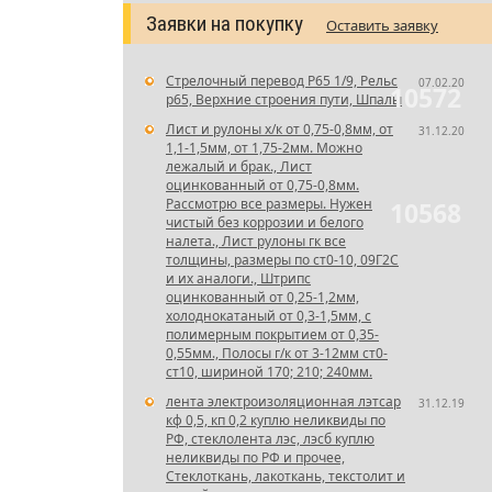
Заявки на покупку
Оставить заявку
Стрелочный перевод Р65 1/9, Рельс
07.02.20
10572
р65, Верхние строения пути, Шпалы
Лист и рулоны х/к от 0,75-0,8мм, от
31.12.20
1,1-1,5мм, от 1,75-2мм. Можно
лежалый и брак., Лист
оцинкованный от 0,75-0,8мм.
Рассмотрю все размеры. Нужен
10568
чистый без коррозии и белого
налета., Лист рулоны гк все
толщины, размеры по ст0-10, 09Г2С
и их аналоги., Штрипс
оцинкованный от 0,25-1,2мм,
холоднокатаный от 0,3-1,5мм, с
полимерным покрытием от 0,35-
0,55мм., Полосы г/к от 3-12мм ст0-
ст10, шириной 170; 210; 240мм.
лента электроизоляционная лэтсар
31.12.19
кф 0,5, кп 0,2 куплю неликвиды по
РФ, стеклолента лэс, лэсб куплю
неликвиды по РФ и прочее,
Стеклоткань, лакоткань, текстолит и