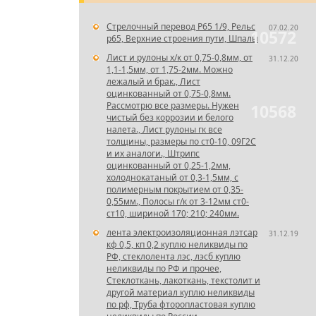
Стрелочный перевод Р65 1/9, Рельс
07.02.20
10572
р65, Верхние строения пути, Шпалы
Лист и рулоны х/к от 0,75-0,8мм, от
31.12.20
1,1-1,5мм, от 1,75-2мм. Можно
лежалый и брак., Лист
оцинкованный от 0,75-0,8мм.
Рассмотрю все размеры. Нужен
10568
чистый без коррозии и белого
налета., Лист рулоны гк все
толщины, размеры по ст0-10, 09Г2С
и их аналоги., Штрипс
оцинкованный от 0,25-1,2мм,
холоднокатаный от 0,3-1,5мм, с
полимерным покрытием от 0,35-
0,55мм., Полосы г/к от 3-12мм ст0-
ст10, шириной 170; 210; 240мм.
лента электроизоляционная лэтсар
31.12.19
кф 0,5, кп 0,2 куплю неликвиды по
РФ, стеклолента лэс, лэсб куплю
неликвиды по РФ и прочее,
Стеклоткань, лакоткань, текстолит и
другой материал куплю неликвиды
по рф, Труба фторопластовая куплю