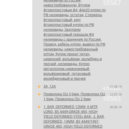
неликвиды по России,
10567
невостребованную, Втулки
фторопластовые ф4, ф4к20 куплю по
РФ неликвиды, остатки, Стержень
фторопластовый, круг
фторопластовый куплю по РФ
неликвиды, Закупаем
фторопластовый порошок Ф4
неликвиды,с хранения по России,
Провод, кабель куплю, вывезу по РФ
неликвиды, невостребованный
оптом, Куплю прокат титан,
цирконий, вольфрам, молибден и
прочий, неликвиды, Куплю
металлолом циркониевый,
вольфрамовый, титановый,
молибденовый и прочее
3А, 12А
31.08.19
10566
Проволока ОЦ 3,0мм, Проволока ОЦ
12.07.19
10565
1,6мм, Проволока ОЦ 2,0мм
1. BAR, DEFORMED 12MM, 6 MTR
30.06.19
LONG, BS 4449,GRADE 460, HIGH
YIELD DEFORMED STEEL BAR., 2. BAR,
DEFORMED, 14MM, BS 4449/1997,
GRADE 460, HIGH YIELD DEFORMED