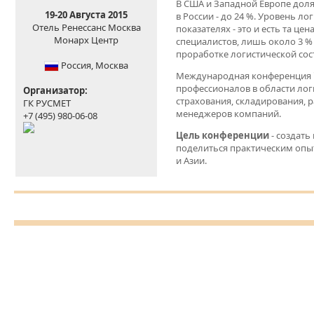
В США и Западной Европе доля 
19-20 Августа 2015
в России - до 24 %. Уровень ло
Отель Ренессанс Москва
показателях - это и есть та це
Монарх Центр
специалистов, лишь около 3 %
проработке логистической со
Россия,
Москва
Международная конференция
профессионалов в области лог
Организатор:
страхования, складирования, 
ГК РУСМЕТ
менеджеров компаний.
+7 (495) 980-06-08
Цель конференции
- создать
поделиться практическим опыто
и Азии.