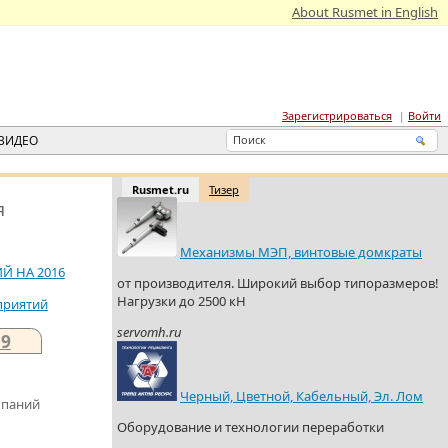
About Rusmet in English
Зарегистрироваться
Войти
ВИДЕО
Rusmet.ru
Тизер
я
Механизмы МЭП, винтовые домкраты
Й НА 2016
от производителя. Широкий выбор типоразмеров!
Нагрузки до 2500 кН
приятий
servomh.ru
19
Черный, Цветной, Кабельный, Эл. Лом
мпаний
Оборудование и технологии переработки