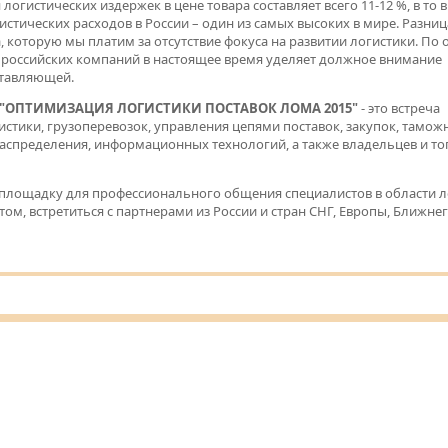
логистических издержек в цене товара составляет всего 11-12 %, в то 
гистических расходов в России – один из самых высоких в мире. Разниц
на, которую мы платим за отсутствие фокуса на развитии логистики. По 
 российских компаний в настоящее время уделяет должное внимание
ставляющей.
"ОПТИМИЗАЦИЯ ЛОГИСТИКИ ПОСТАВОК ЛОМА 2015"
- это встреча
истики, грузоперевозок, управления цепями поставок, закупок, тамож
распределения, информационных технологий, а также владельцев и то
 площадку для профессионального общения специалистов в области л
м, встретиться с партнерами из России и стран СНГ, Европы, Ближнег