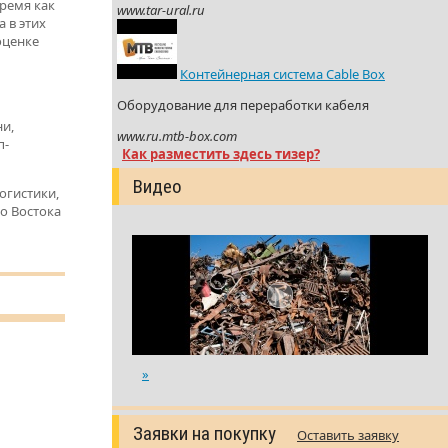
время как
www.tar-ural.ru
а в этих
оценке
Контейнерная система Cable Box
Оборудование для переработки кабеля
ни,
www.ru.mtb-box.com
п-
Как разместить здесь тизер?
Видео
огистики,
о Востока
»
Заявки на покупку
Оставить заявку