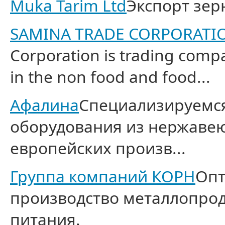
Muka Tarim Ltd
Экспорт зер
SAMINA TRADE CORPORATI
Corporation is trading comp
in the non food and food...
Афалина
Специализируемся
оборудования из нержаве
европейских произв...
Группа компаний КОРН
Опт
производство металлопрод
питания.