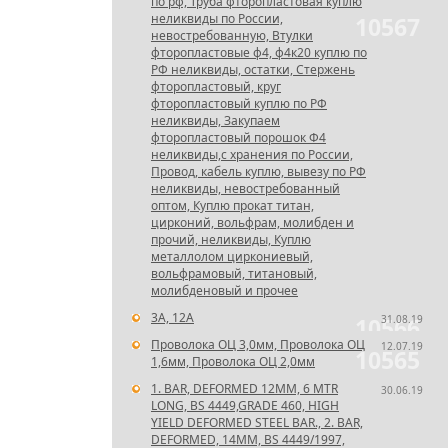
по рф, Труба фторопластовая куплю
неликвиды по России,
10567
невостребованную, Втулки
фторопластовые ф4, ф4к20 куплю по
РФ неликвиды, остатки, Стержень
фторопластовый, круг
фторопластовый куплю по РФ
неликвиды, Закупаем
фторопластовый порошок Ф4
неликвиды,с хранения по России,
Провод, кабель куплю, вывезу по РФ
неликвиды, невостребованный
оптом, Куплю прокат титан,
цирконий, вольфрам, молибден и
прочий, неликвиды, Куплю
металлолом циркониевый,
вольфрамовый, титановый,
молибденовый и прочее
3А, 12А
31.08.19
10566
Проволока ОЦ 3,0мм, Проволока ОЦ
12.07.19
10565
1,6мм, Проволока ОЦ 2,0мм
1. BAR, DEFORMED 12MM, 6 MTR
30.06.19
LONG, BS 4449,GRADE 460, HIGH
YIELD DEFORMED STEEL BAR., 2. BAR,
DEFORMED, 14MM, BS 4449/1997,