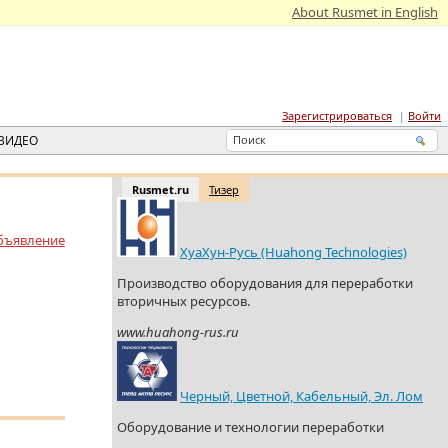
About Rusmet in English
Зарегистрироваться
Войти
ВИДЕО
Rusmet.ru
Тизер
бъявление
ХуаХун-Русь (Huahong Technologies)
Производство оборудования для переработки
вторичных ресурсов.
www.huahong-rus.ru
Черный, Цветной, Кабельный, Эл. Лом
Оборудование и технологии переработки