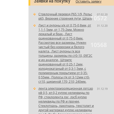
Заявки на покупку
Оставить заявку
Стрелочный перевод Р65 1/9, Рельс
07.02.20
10572
р65, Верхние строения пути, Шпалы
Лист и рулоны х/к от 0,75-0,8мм, от
31.12.20
1,1-1,5мм, от 1,75-2мм. Можно
лежалый и брак., Лист
оцинкованный от 0,75-0,8мм.
Рассмотрю все размеры. Нужен
10568
чистый без коррозии и белого
налета., Лист рулоны гк все
толщины, размеры по ст0-10, 09Г2С
и их аналоги., Штрипс
оцинкованный от 0,25-1,2мм,
холоднокатаный от 0,3-1,5мм, с
полимерным покрытием от 0,35-
0,55мм., Полосы г/к от 3-12мм ст0-
ст10, шириной 170; 210; 240мм.
лента электроизоляционная лэтсар
31.12.19
кф 0,5, кп 0,2 куплю неликвиды по
РФ, стеклолента лэс, лэсб куплю
неликвиды по РФ и прочее,
Стеклоткань, лакоткань, текстолит и
другой материал куплю неликвиды