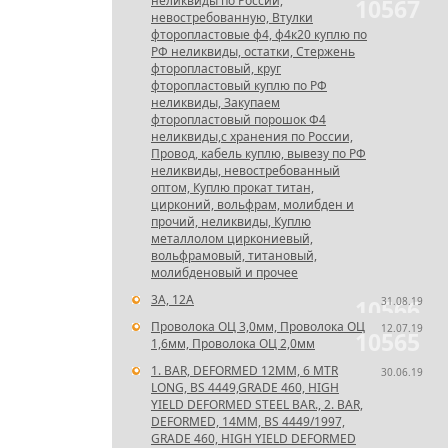
неликвиды по России,
10567
невостребованную, Втулки
фторопластовые ф4, ф4к20 куплю по
РФ неликвиды, остатки, Стержень
фторопластовый, круг
фторопластовый куплю по РФ
неликвиды, Закупаем
фторопластовый порошок Ф4
неликвиды,с хранения по России,
Провод, кабель куплю, вывезу по РФ
неликвиды, невостребованный
оптом, Куплю прокат титан,
цирконий, вольфрам, молибден и
прочий, неликвиды, Куплю
металлолом циркониевый,
вольфрамовый, титановый,
молибденовый и прочее
3А, 12А
31.08.19
10566
Проволока ОЦ 3,0мм, Проволока ОЦ
12.07.19
10565
1,6мм, Проволока ОЦ 2,0мм
1. BAR, DEFORMED 12MM, 6 MTR
30.06.19
LONG, BS 4449,GRADE 460, HIGH
YIELD DEFORMED STEEL BAR., 2. BAR,
DEFORMED, 14MM, BS 4449/1997,
GRADE 460, HIGH YIELD DEFORMED