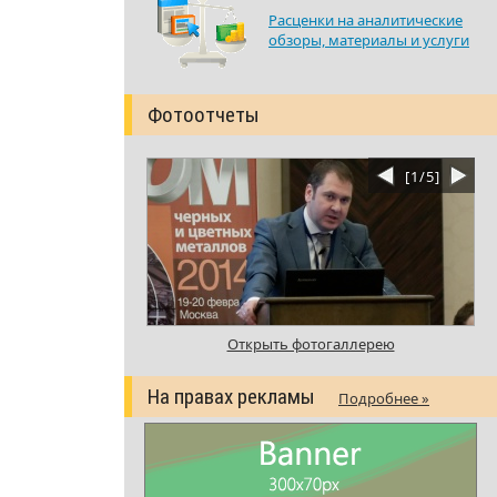
Расценки на аналитические
обзоры, материалы и услуги
Фотоотчеты
[
1
/
5
]
Открыть фотогаллерею
На правах рекламы
Подробнее »