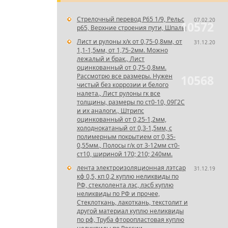
Стрелочный перевод Р65 1/9, Рельс
07.02.20
10572
р65, Верхние строения пути, Шпалы
Лист и рулоны х/к от 0,75-0,8мм, от
31.12.20
1,1-1,5мм, от 1,75-2мм. Можно
лежалый и брак., Лист
оцинкованный от 0,75-0,8мм.
Рассмотрю все размеры. Нужен
10568
чистый без коррозии и белого
налета., Лист рулоны гк все
толщины, размеры по ст0-10, 09Г2С
и их аналоги., Штрипс
оцинкованный от 0,25-1,2мм,
холоднокатаный от 0,3-1,5мм, с
полимерным покрытием от 0,35-
0,55мм., Полосы г/к от 3-12мм ст0-
ст10, шириной 170; 210; 240мм.
лента электроизоляционная лэтсар
31.12.19
кф 0,5, кп 0,2 куплю неликвиды по
РФ, стеклолента лэс, лэсб куплю
неликвиды по РФ и прочее,
Стеклоткань, лакоткань, текстолит и
другой материал куплю неликвиды
по рф, Труба фторопластовая куплю