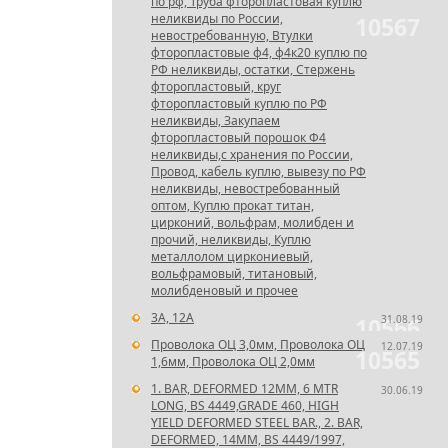
по рф, Труба фторопластовая куплю
неликвиды по России,
10567
невостребованную, Втулки
фторопластовые ф4, ф4к20 куплю по
РФ неликвиды, остатки, Стержень
фторопластовый, круг
фторопластовый куплю по РФ
неликвиды, Закупаем
фторопластовый порошок Ф4
неликвиды,с хранения по России,
Провод, кабель куплю, вывезу по РФ
неликвиды, невостребованный
оптом, Куплю прокат титан,
цирконий, вольфрам, молибден и
прочий, неликвиды, Куплю
металлолом циркониевый,
вольфрамовый, титановый,
молибденовый и прочее
3А, 12А
31.08.19
10566
Проволока ОЦ 3,0мм, Проволока ОЦ
12.07.19
10565
1,6мм, Проволока ОЦ 2,0мм
1. BAR, DEFORMED 12MM, 6 MTR
30.06.19
LONG, BS 4449,GRADE 460, HIGH
YIELD DEFORMED STEEL BAR., 2. BAR,
DEFORMED, 14MM, BS 4449/1997,