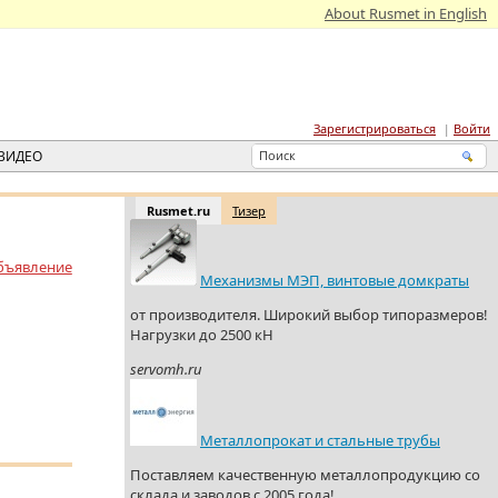
About Rusmet in English
Зарегистрироваться
Войти
ВИДЕО
Rusmet.ru
Тизер
бъявление
Механизмы МЭП, винтовые домкраты
от производителя. Широкий выбор типоразмеров!
Нагрузки до 2500 кН
servomh.ru
Металлопрокат и стальные трубы
Поставляем качественную металлопродукцию со
склада и заводов с 2005 года!