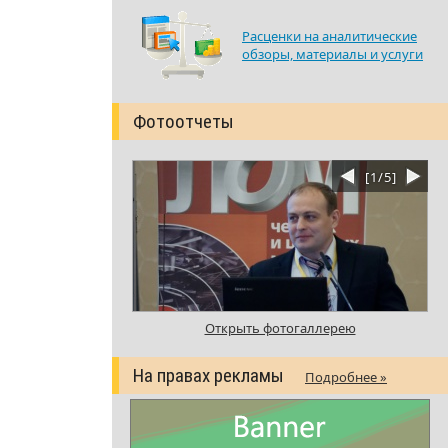
Расценки на аналитические
обзоры, материалы и услуги
Фотоотчеты
[
1
/
5
]
Открыть фотогаллерею
На правах рекламы
Подробнее »