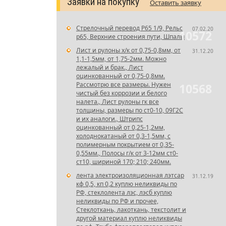
Заявки на покупку
Оставить заявку
Стрелочный перевод Р65 1/9, Рельс
07.02.20
10572
р65, Верхние строения пути, Шпалы
Лист и рулоны х/к от 0,75-0,8мм, от
31.12.20
1,1-1,5мм, от 1,75-2мм. Можно
лежалый и брак., Лист
оцинкованный от 0,75-0,8мм.
Рассмотрю все размеры. Нужен
10568
чистый без коррозии и белого
налета., Лист рулоны гк все
толщины, размеры по ст0-10, 09Г2С
и их аналоги., Штрипс
оцинкованный от 0,25-1,2мм,
холоднокатаный от 0,3-1,5мм, с
полимерным покрытием от 0,35-
0,55мм., Полосы г/к от 3-12мм ст0-
ст10, шириной 170; 210; 240мм.
лента электроизоляционная лэтсар
31.12.19
кф 0,5, кп 0,2 куплю неликвиды по
РФ, стеклолента лэс, лэсб куплю
неликвиды по РФ и прочее,
Стеклоткань, лакоткань, текстолит и
другой материал куплю неликвиды