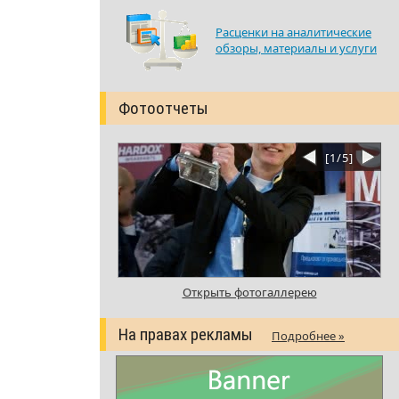
Расценки на аналитические
обзоры, материалы и услуги
Фотоотчеты
[
1
/
5
]
Открыть фотогаллерею
На правах рекламы
Подробнее »