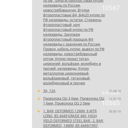
по рф, Труба фторопластовая куплю
неликвиды по России,
10567
невостребованную, Втулки
фторопластовые ф4, ф4к20 куплю по
РФ неликвиды, остатки, Стержень
фторопластовый, круг
фторопластовый куплю по РФ
неликвиды, Закупаем
фторопластовый порошок Ф4
неликвиды,с хранения по России,
Провод, кабель куплю, вывезу по РФ
неликвиды, невостребованный
оптом, Куплю прокат титан,
цирконий, вольфрам, молибден и
прочий, неликвиды, Куплю
металлолом циркониевый,
вольфрамовый, титановый,
молибденовый и прочее
3А, 12А
31.08.19
10566
Проволока ОЦ 3,0мм, Проволока ОЦ
12.07.19
10565
1,6мм, Проволока ОЦ 2,0мм
1. BAR, DEFORMED 12MM, 6 MTR
30.06.19
LONG, BS 4449,GRADE 460, HIGH
YIELD DEFORMED STEEL BAR., 2. BAR,
DEFORMED, 14MM, BS 4449/1997,