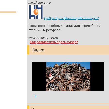
metall-energy.ru
ХуаХун-Русь (Huahong Technologies)
Производство оборудования для переработки
вторичных ресурсов.
www.huahong-rus.ru
Как разместить здесь тизер?
Видео
»