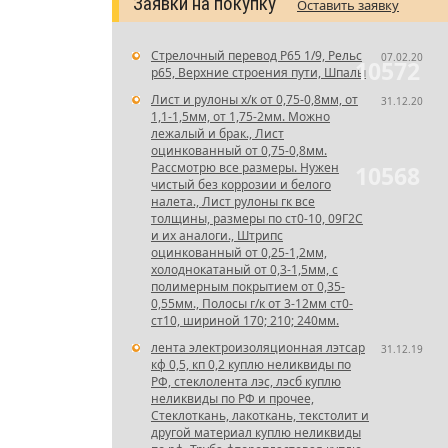
Заявки на покупку
Оставить заявку
Стрелочный перевод Р65 1/9, Рельс
07.02.20
10572
р65, Верхние строения пути, Шпалы
Лист и рулоны х/к от 0,75-0,8мм, от
31.12.20
1,1-1,5мм, от 1,75-2мм. Можно
лежалый и брак., Лист
оцинкованный от 0,75-0,8мм.
Рассмотрю все размеры. Нужен
10568
чистый без коррозии и белого
налета., Лист рулоны гк все
толщины, размеры по ст0-10, 09Г2С
и их аналоги., Штрипс
оцинкованный от 0,25-1,2мм,
холоднокатаный от 0,3-1,5мм, с
полимерным покрытием от 0,35-
0,55мм., Полосы г/к от 3-12мм ст0-
ст10, шириной 170; 210; 240мм.
лента электроизоляционная лэтсар
31.12.19
кф 0,5, кп 0,2 куплю неликвиды по
РФ, стеклолента лэс, лэсб куплю
неликвиды по РФ и прочее,
Стеклоткань, лакоткань, текстолит и
другой материал куплю неликвиды