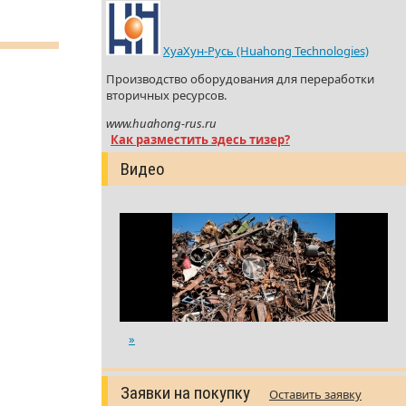
ХуаХун-Русь (Huahong Technologies)
Производство оборудования для переработки
вторичных ресурсов.
www.huahong-rus.ru
Как разместить здесь тизер?
Видео
»
Заявки на покупку
Оставить заявку