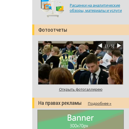
Расценки на аналитические
обзоры, материалы и услуги
Фотоотчеты
[
1
/
5
]
Открыть фотогаллерею
На правах рекламы
Подробнее »