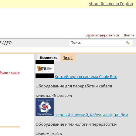
About Rusmet in English
Зарегистрироваться
Войти
ВИДЕО
Rusmet.ru
Тизер
бъявление
Контейнерная система Cable Box
Оборудование для переработки кабеля
www.ru.mtb-box.com
Черный, Цветной, Кабельный, Эл. Лом
Оборудование и технологии переработки
www.tar-ural.ru