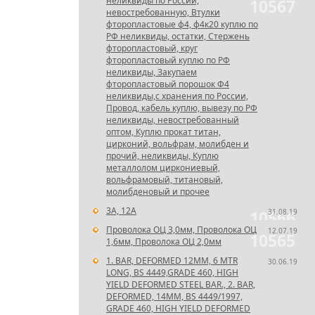
неликвиды по России,
10567
невостребованную, Втулки
фторопластовые ф4, ф4к20 куплю по
РФ неликвиды, остатки, Стержень
фторопластовый, круг
фторопластовый куплю по РФ
неликвиды, Закупаем
фторопластовый порошок Ф4
неликвиды,с хранения по России,
Провод, кабель куплю, вывезу по РФ
неликвиды, невостребованный
оптом, Куплю прокат титан,
цирконий, вольфрам, молибден и
прочий, неликвиды, Куплю
металлолом циркониевый,
вольфрамовый, титановый,
молибденовый и прочее
3А, 12А
31.08.19
10566
Проволока ОЦ 3,0мм, Проволока ОЦ
12.07.19
10565
1,6мм, Проволока ОЦ 2,0мм
1. BAR, DEFORMED 12MM, 6 MTR
30.06.19
LONG, BS 4449,GRADE 460, HIGH
YIELD DEFORMED STEEL BAR., 2. BAR,
DEFORMED, 14MM, BS 4449/1997,
GRADE 460, HIGH YIELD DEFORMED