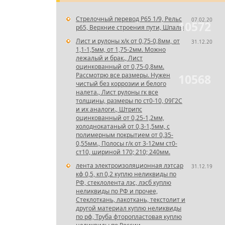
Стрелочный перевод Р65 1/9, Рельс
07.02.20
10572
р65, Верхние строения пути, Шпалы
Лист и рулоны х/к от 0,75-0,8мм, от
31.12.20
1,1-1,5мм, от 1,75-2мм. Можно
лежалый и брак., Лист
оцинкованный от 0,75-0,8мм.
Рассмотрю все размеры. Нужен
10568
чистый без коррозии и белого
налета., Лист рулоны гк все
толщины, размеры по ст0-10, 09Г2С
и их аналоги., Штрипс
оцинкованный от 0,25-1,2мм,
холоднокатаный от 0,3-1,5мм, с
полимерным покрытием от 0,35-
0,55мм., Полосы г/к от 3-12мм ст0-
ст10, шириной 170; 210; 240мм.
лента электроизоляционная лэтсар
31.12.19
кф 0,5, кп 0,2 куплю неликвиды по
РФ, стеклолента лэс, лэсб куплю
неликвиды по РФ и прочее,
Стеклоткань, лакоткань, текстолит и
другой материал куплю неликвиды
по рф, Труба фторопластовая куплю