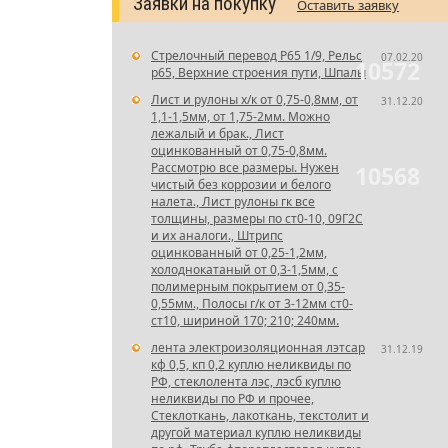
Заявки на покупку
Оставить заявку
Стрелочный перевод Р65 1/9, Рельс
07.02.20
10572
р65, Верхние строения пути, Шпалы
Лист и рулоны х/к от 0,75-0,8мм, от
31.12.20
1,1-1,5мм, от 1,75-2мм. Можно
лежалый и брак., Лист
оцинкованный от 0,75-0,8мм.
Рассмотрю все размеры. Нужен
10568
чистый без коррозии и белого
налета., Лист рулоны гк все
толщины, размеры по ст0-10, 09Г2С
и их аналоги., Штрипс
оцинкованный от 0,25-1,2мм,
холоднокатаный от 0,3-1,5мм, с
полимерным покрытием от 0,35-
0,55мм., Полосы г/к от 3-12мм ст0-
ст10, шириной 170; 210; 240мм.
лента электроизоляционная лэтсар
31.12.19
кф 0,5, кп 0,2 куплю неликвиды по
РФ, стеклолента лэс, лэсб куплю
неликвиды по РФ и прочее,
Стеклоткань, лакоткань, текстолит и
другой материал куплю неликвиды