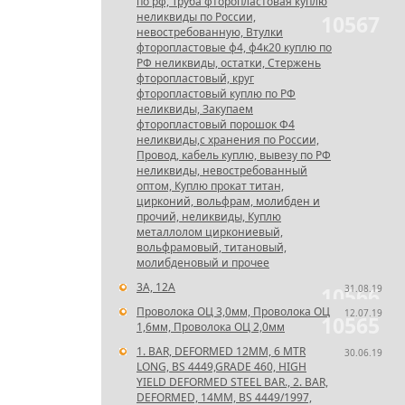
по рф, Труба фторопластовая куплю
неликвиды по России,
10567
невостребованную, Втулки
фторопластовые ф4, ф4к20 куплю по
РФ неликвиды, остатки, Стержень
фторопластовый, круг
фторопластовый куплю по РФ
неликвиды, Закупаем
фторопластовый порошок Ф4
неликвиды,с хранения по России,
Провод, кабель куплю, вывезу по РФ
неликвиды, невостребованный
оптом, Куплю прокат титан,
цирконий, вольфрам, молибден и
прочий, неликвиды, Куплю
металлолом циркониевый,
вольфрамовый, титановый,
молибденовый и прочее
3А, 12А
31.08.19
10566
Проволока ОЦ 3,0мм, Проволока ОЦ
12.07.19
10565
1,6мм, Проволока ОЦ 2,0мм
1. BAR, DEFORMED 12MM, 6 MTR
30.06.19
LONG, BS 4449,GRADE 460, HIGH
YIELD DEFORMED STEEL BAR., 2. BAR,
DEFORMED, 14MM, BS 4449/1997,