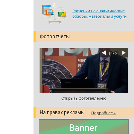
Расценки на аналитические
обзоры, материалы и услуги
Фотоотчеты
[
1
/
5
]
Открыть фотогаллерею
На правах рекламы
Подробнее »