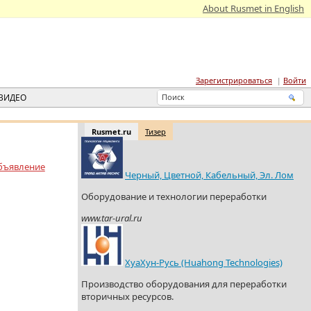
About Rusmet in English
Зарегистрироваться
Войти
ВИДЕО
Rusmet.ru
Тизер
бъявление
Черный, Цветной, Кабельный, Эл. Лом
Оборудование и технологии переработки
www.tar-ural.ru
ХуаХун-Русь (Huahong Technologies)
Производство оборудования для переработки
вторичных ресурсов.