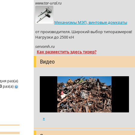
www.tar-ural.ru
Механизмы МЭП, винтовые домкраты
от производителя. Широкий выбор типоразмеров!
Нагрузки до 2500 кН
servomh.ru
Как разместить здесь тизер?
Видео
одня
раз(a)
3
раз(a)
»