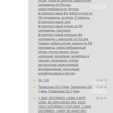
по рф, Труба фторопластовая куплю
неликвиды по России,
10567
невостребованную, Втулки
фторопластовые ф4, ф4к20 куплю по
РФ неликвиды, остатки, Стержень
фторопластовый, круг
фторопластовый куплю по РФ
неликвиды, Закупаем
фторопластовый порошок Ф4
неликвиды,с хранения по России,
Провод, кабель куплю, вывезу по РФ
неликвиды, невостребованный
оптом, Куплю прокат титан,
цирконий, вольфрам, молибден и
прочий, неликвиды, Куплю
металлолом циркониевый,
вольфрамовый, титановый,
молибденовый и прочее
3А, 12А
31.08.19
10566
Проволока ОЦ 3,0мм, Проволока ОЦ
12.07.19
10565
1,6мм, Проволока ОЦ 2,0мм
1. BAR, DEFORMED 12MM, 6 MTR
30.06.19
LONG, BS 4449,GRADE 460, HIGH
YIELD DEFORMED STEEL BAR., 2. BAR,
DEFORMED, 14MM, BS 4449/1997,