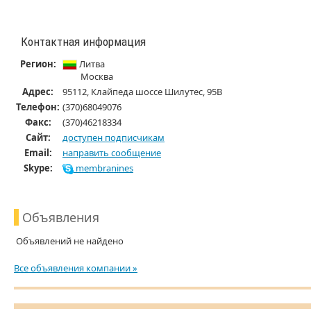
Контактная информация
Регион:
Литва
Москва
Адрес:
95112, Клайпеда шоссе Шилутес, 95В
Телефон:
(370)68049076
Факс:
(370)46218334
Cайт:
доступен подписчикам
Email:
направить сообщение
Skype:
membranines
Объявления
Объявлений не найдено
Все объявления компании »