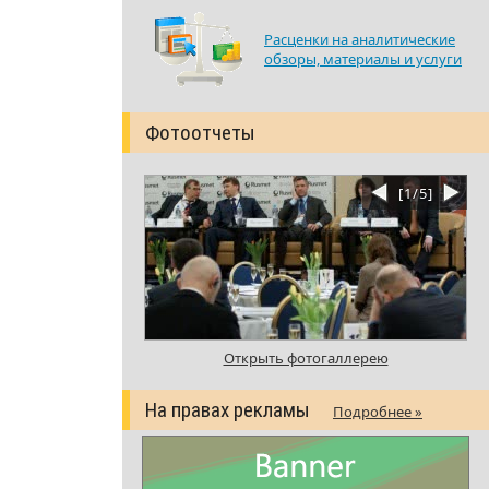
Расценки на аналитические
обзоры, материалы и услуги
Фотоотчеты
[
1
/
5
]
Открыть фотогаллерею
На правах рекламы
Подробнее »