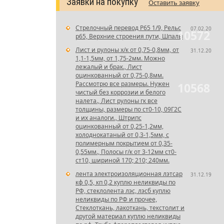
Заявки на покупку
Оставить заявку
Стрелочный перевод Р65 1/9, Рельс
07.02.20
10572
р65, Верхние строения пути, Шпалы
Лист и рулоны х/к от 0,75-0,8мм, от
31.12.20
1,1-1,5мм, от 1,75-2мм. Можно
лежалый и брак., Лист
оцинкованный от 0,75-0,8мм.
Рассмотрю все размеры. Нужен
10568
чистый без коррозии и белого
налета., Лист рулоны гк все
толщины, размеры по ст0-10, 09Г2С
и их аналоги., Штрипс
оцинкованный от 0,25-1,2мм,
холоднокатаный от 0,3-1,5мм, с
полимерным покрытием от 0,35-
0,55мм., Полосы г/к от 3-12мм ст0-
ст10, шириной 170; 210; 240мм.
лента электроизоляционная лэтсар
31.12.19
кф 0,5, кп 0,2 куплю неликвиды по
РФ, стеклолента лэс, лэсб куплю
неликвиды по РФ и прочее,
Стеклоткань, лакоткань, текстолит и
другой материал куплю неликвиды